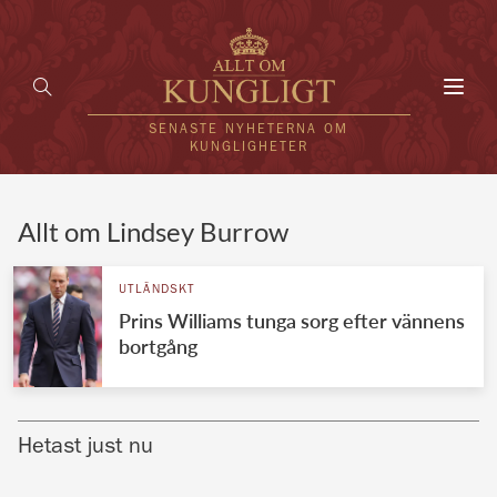
Toggl
navig
SENASTE NYHETERNA OM
KUNGLIGHETER
HEM
Allt om Lindsey Burrow
KUNGAFAMILJEN
UTLÄNDSKT
Prins Williams tunga sorg efter vännens
UTLÄNDSKT
bortgång
KÄNDISAR
VÄRLDENS KUNGAHUS
Hetast just nu
Svenska kungahuset
REDAKTION
Brittiska kungahuset