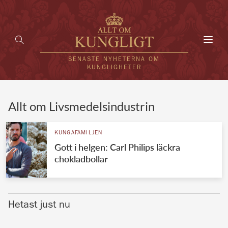
Toggl
navig
SENASTE NYHETERNA OM
KUNGLIGHETER
HEM
Allt om Livsmedelsindustrin
KUNGAFAMILJEN
KUNGAFAMILJEN
Gott i helgen: Carl Philips läckra
UTLÄNDSKT
chokladbollar
KÄNDISAR
VÄRLDENS KUNGAHUS
Hetast just nu
Svenska kungahuset
REDAKTION
Brittiska kungahuset