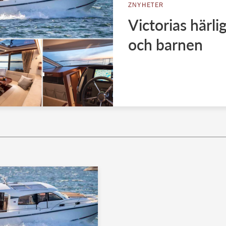
ZNYHETER
Victorias härl
och barnen