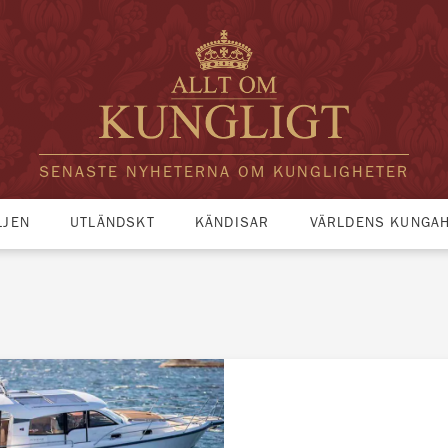
SENASTE NYHETERNA OM KUNGLIGHETER
LJEN
UTLÄNDSKT
KÄNDISAR
VÄRLDENS KUNGA