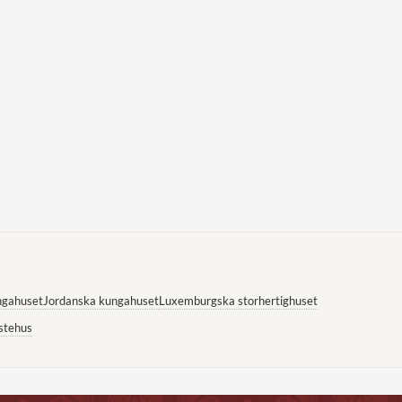
ngahuset
Jordanska kungahuset
Luxemburgska storhertighuset
stehus