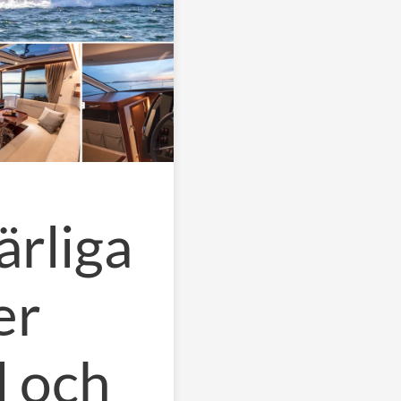
ärliga
er
l och