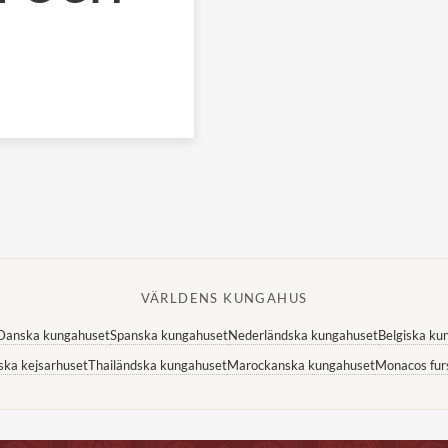
VÄRLDENS KUNGAHUS
Danska kungahuset
Spanska kungahuset
Nederländska kungahuset
Belgiska ku
ska kejsarhuset
Thailändska kungahuset
Marockanska kungahuset
Monacos fur