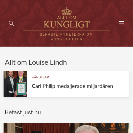
Toggl
navig
SENASTE NYHETERNA OM
KUNGLIGHETER
HEM
Allt om Louise Lindh
KUNGAFAMILJEN
KÄNDISAR
Carl Philip medaljerade miljardären
UTLÄNDSKT
KÄNDISAR
Hetast just nu
VÄRLDENS KUNGAHUS
Svenska kungahuset
REDAKTION
Brittiska kungahuset