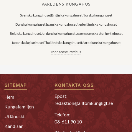
VÄRLDENS KUNGAHUS
Svenska kungahuset
Brittiska kungahuset
Norska kungahuset
Danska kungahuset
Spanska kungahuset
Nederländska kungahuset
Belgiska kungahuset
Jordanska kungahuset
Luxemburgska storhertighuset
Japanska kejsarhuset
Thailändska kungahuset
Marockanska kungahuset
Monacos furstehus
SITEMAP
KONTAKTA OSS
Epost:
Hem
redaktion@alltomkungligt.se
Kungafamiljen
Telefon:
Utländskt
08-611 90 10
Kändisar