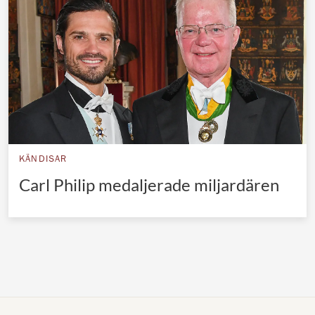
Norska kungahuset
Danska kungahuset
Spanska kungahuset
Nederländska kungahuset
Belgiska kungahuset
Jordanska kungahuset
KÄNDISAR
Luxemburgska storhertighuset
Carl Philip medaljerade miljardären
Japanska kejsarhuset
Thailändska kungahuset
Marockanska kungahuset
Monacos furstehus