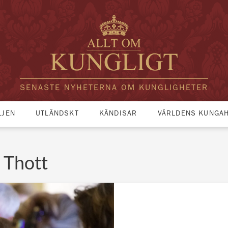
SENASTE NYHETERNA OM KUNGLIGHETER
LJEN
UTLÄNDSKT
KÄNDISAR
VÄRLDENS KUNGA
 Thott