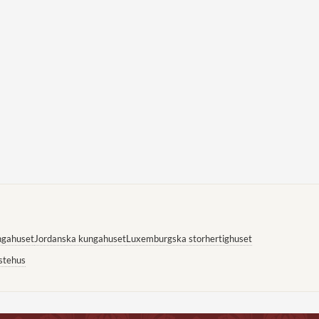
ngahuset
Jordanska kungahuset
Luxemburgska storhertighuset
stehus