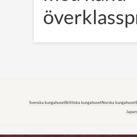
överklasspr
Svenska kungahuset
Brittiska kungahuset
Norska kungahuset
Japan