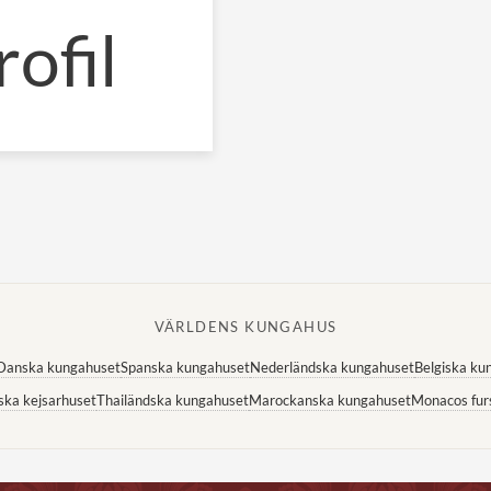
ofil
VÄRLDENS KUNGAHUS
Danska kungahuset
Spanska kungahuset
Nederländska kungahuset
Belgiska ku
ska kejsarhuset
Thailändska kungahuset
Marockanska kungahuset
Monacos fur