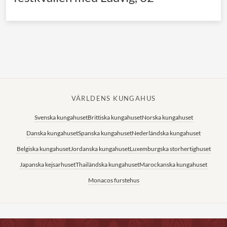
VÄRLDENS KUNGAHUS
Svenska kungahuset
Brittiska kungahuset
Norska kungahuset
Danska kungahuset
Spanska kungahuset
Nederländska kungahuset
Belgiska kungahuset
Jordanska kungahuset
Luxemburgska storhertighuset
Japanska kejsarhuset
Thailändska kungahuset
Marockanska kungahuset
Monacos furstehus