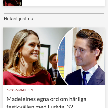
Norska kungahuset
Danska kungahuset
Hetast just nu
Spanska kungahuset
Nederländska kungahuset
Belgiska kungahuset
Jordanska kungahuset
Luxemburgska storhertighuset
Japanska kejsarhuset
Thailändska kungahuset
Marockanska kungahuset
KUNGAFAMILJEN
Monacos furstehus
Madeleines egna ord om härliga
festkvällen med Ludvig, 32