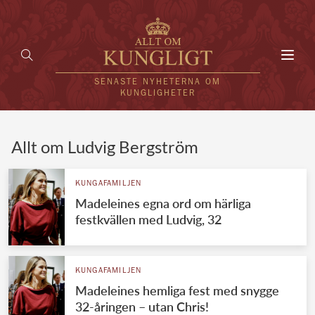
Toggl
navig
SENASTE NYHETERNA OM
KUNGLIGHETER
HEM
Allt om Ludvig Bergström
KUNGAFAMILJEN
KUNGAFAMILJEN
Madeleines egna ord om härliga
UTLÄNDSKT
festkvällen med Ludvig, 32
KÄNDISAR
VÄRLDENS KUNGAHUS
KUNGAFAMILJEN
Madeleines hemliga fest med snygge
Svenska kungahuset
REDAKTION
32-åringen – utan Chris!
Brittiska kungahuset