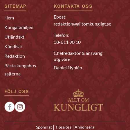
SITEMAP
KONTAKTA OSS
Epost:
Hem
redaktion@alltomkungligt.se
Kungafamiljen
Telefon:
Utländskt
08-611 90 10
Kändisar
Chefredaktör & ansvarig
Redaktion
utgivare
Bästa kungahus-
Daniel Nyhlén
sajterna
FÖLJ OSS
|
|
Sponsrat
Tipsa oss
Annonsera