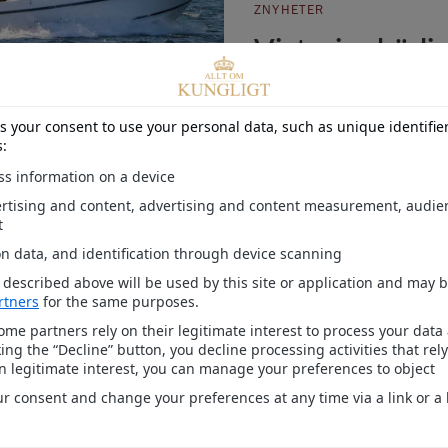
ZNYHETER
Victorias härl
och barnen