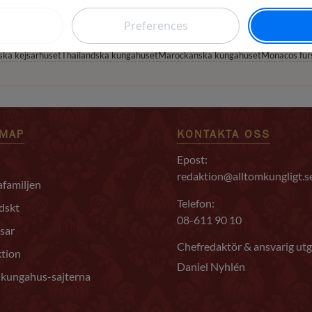
VÄRLDENS KUNGAHUS
Danska kungahuset
Spanska kungahuset
Nederländska kungahuset
Belgiska ku
ska kejsarhuset
Thailändska kungahuset
Marockanska kungahuset
Monacos fur
EMAP
KONTAKTA OSS
Epost:
redaktion@alltomkungligt.s
familjen
Telefon:
dskt
08-611 90 10
sar
Chefredaktör & ansvarig utg
tion
Daniel Nyhlén
 kungahus-sajterna