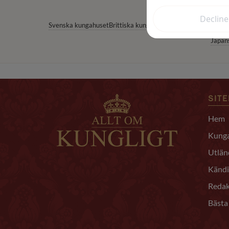
Svenska kungahuset
Brittiska kungahuset
Norska kungahuset
Japan
SIT
Hem
Kunga
Utlän
Kändi
Redak
Bästa