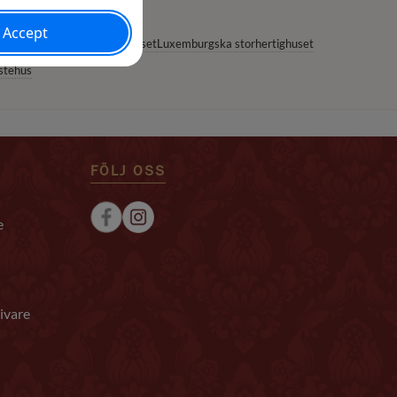
ngahuset
Jordanska kungahuset
Luxemburgska storhertighuset
stehus
FÖLJ OSS
e
ivare