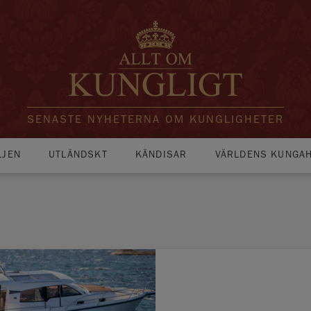
SENASTE NYHETERNA OM KUNGLIGHETER
LJEN
UTLÄNDSKT
KÄNDISAR
VÄRLDENS KUNGA