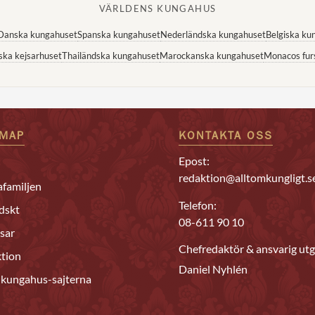
VÄRLDENS KUNGAHUS
Danska kungahuset
Spanska kungahuset
Nederländska kungahuset
Belgiska ku
ska kejsarhuset
Thailändska kungahuset
Marockanska kungahuset
Monacos fur
EMAP
KONTAKTA OSS
Epost:
redaktion@alltomkungligt.s
familjen
Telefon:
dskt
08-611 90 10
sar
Chefredaktör & ansvarig utg
tion
Daniel Nyhlén
 kungahus-sajterna