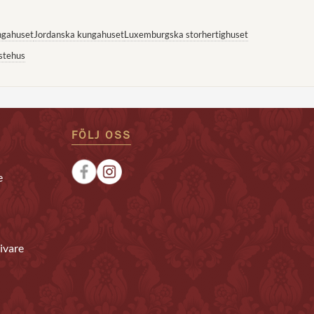
ngahuset
Jordanska kungahuset
Luxemburgska storhertighuset
stehus
FÖLJ OSS
e
ivare