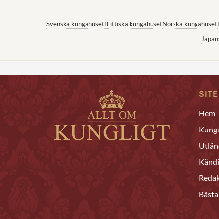
Svenska kungahuset
Brittiska kungahuset
Norska kungahuset
Japan
SIT
Hem
Kunga
Utlän
Kändi
Redak
Bästa