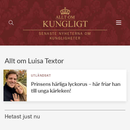
Toggl
navig
SENASTE NYHETERNA OM
KUNGLIGHETER
HEM
Allt om Luisa Textor
KUNGAFAMILJEN
UTLÄNDSKT
Prinsens härliga lyckorus – här friar han
UTLÄNDSKT
till unga kärleken!
KÄNDISAR
VÄRLDENS KUNGAHUS
Hetast just nu
Svenska kungahuset
REDAKTION
Brittiska kungahuset