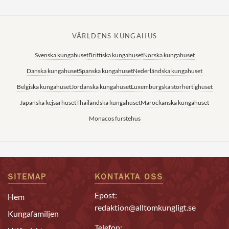
VÄRLDENS KUNGAHUS
Svenska kungahuset
Brittiska kungahuset
Norska kungahuset
Danska kungahuset
Spanska kungahuset
Nederländska kungahuset
Belgiska kungahuset
Jordanska kungahuset
Luxemburgska storhertighuset
Japanska kejsarhuset
Thailändska kungahuset
Marockanska kungahuset
Monacos furstehus
SITEMAP
KONTAKTA OSS
Epost:
Hem
redaktion@alltomkungligt.se
Kungafamiljen
Telefon: