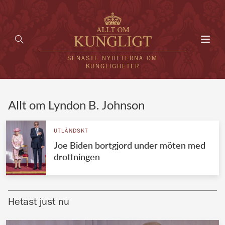
Toggl
navig
SENASTE NYHETERNA OM
KUNGLIGHETER
HEM
Allt om Lyndon B. Johnson
KUNGAFAMILJEN
UTLÄNDSKT
Joe Biden bortgjord under möten med
UTLÄNDSKT
drottningen
KÄNDISAR
VÄRLDENS KUNGAHUS
Hetast just nu
Svenska kungahuset
REDAKTION
Brittiska kungahuset