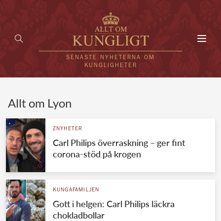
Toggl
navig
SENASTE NYHETERNA OM
KUNGLIGHETER
HEM
Allt om Lyon
KUNGAFAMILJEN
ZNYHETER
Carl Philips överraskning – ger fint
UTLÄNDSKT
corona-stöd på krogen
KÄNDISAR
VÄRLDENS KUNGAHUS
KUNGAFAMILJEN
Gott i helgen: Carl Philips läckra
Svenska kungahuset
REDAKTION
chokladbollar
Brittiska kungahuset