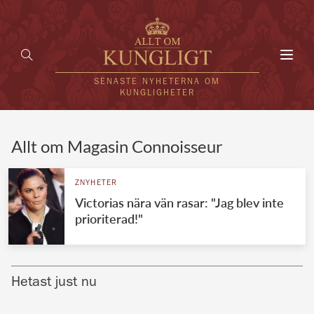
Toggl
navig
SENASTE NYHETERNA OM
KUNGLIGHETER
HEM
Allt om Magasin Connoisseur
KUNGAFAMILJEN
ZNYHETER
Victorias nära vän rasar: "Jag blev inte
UTLÄNDSKT
prioriterad!"
KÄNDISAR
VÄRLDENS KUNGAHUS
Hetast just nu
Svenska kungahuset
REDAKTION
Brittiska kungahuset