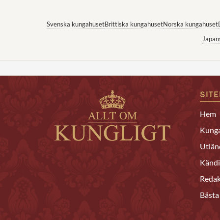
Svenska kungahuset
Brittiska kungahuset
Norska kungahuset
Japan
SIT
Hem
Kunga
Utlän
Kändi
Redak
Bästa