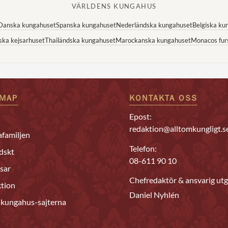
VÄRLDENS KUNGAHUS
Danska kungahuset
Spanska kungahuset
Nederländska kungahuset
Belgiska ku
ska kejsarhuset
Thailändska kungahuset
Marockanska kungahuset
Monacos fur
EMAP
KONTAKTA OSS
Epost:
redaktion@alltomkungligt.s
familjen
Telefon:
dskt
08-611 90 10
sar
Chefredaktör & ansvarig utg
tion
Daniel Nyhlén
 kungahus-sajterna