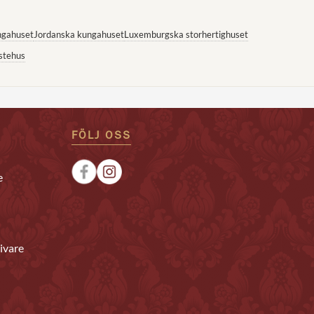
ngahuset
Jordanska kungahuset
Luxemburgska storhertighuset
stehus
FÖLJ OSS
e
ivare