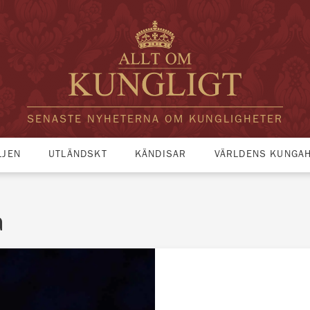
SENASTE NYHETERNA OM KUNGLIGHETER
LJEN
UTLÄNDSKT
KÄNDISAR
VÄRLDENS KUNGA
a