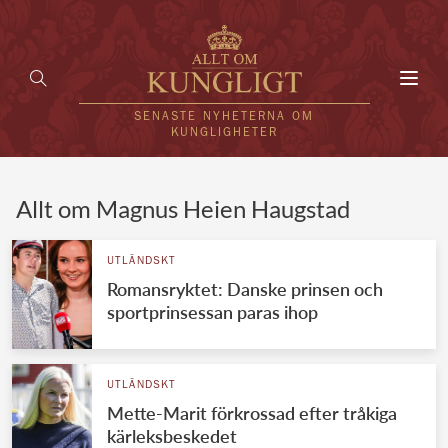
Toggl
navig
SENASTE NYHETERNA OM
KUNGLIGHETER
HEM
Allt om Magnus Heien Haugstad
KUNGAFAMILJEN
UTLÄNDSKT
Romansryktet: Danske prinsen och
UTLÄNDSKT
sportprinsessan paras ihop
KÄNDISAR
VÄRLDENS KUNGAHUS
UTLÄNDSKT
Mette-Marit förkrossad efter tråkiga
Svenska kungahuset
REDAKTION
kärleksbeskedet
Brittiska kungahuset