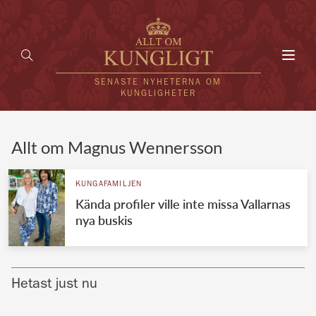
Toggl
navig
SENASTE NYHETERNA OM
KUNGLIGHETER
HEM
Allt om Magnus Wennersson
KUNGAFAMILJEN
KUNGAFAMILJEN
Kända profiler ville inte missa Vallarnas
UTLÄNDSKT
nya buskis
KÄNDISAR
VÄRLDENS KUNGAHUS
Hetast just nu
Svenska kungahuset
REDAKTION
Brittiska kungahuset