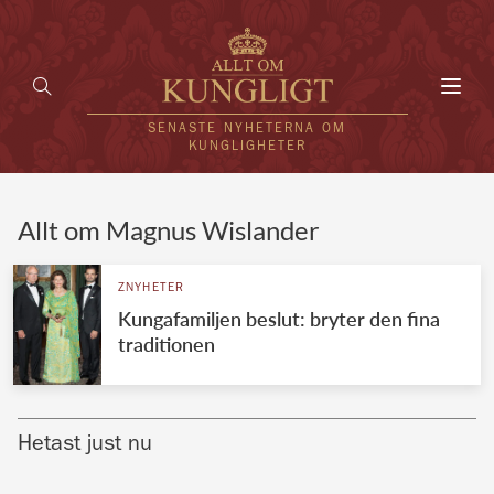
Toggl
navig
SENASTE NYHETERNA OM
KUNGLIGHETER
HEM
Allt om Magnus Wislander
KUNGAFAMILJEN
ZNYHETER
Kungafamiljen beslut: bryter den fina
UTLÄNDSKT
traditionen
KÄNDISAR
VÄRLDENS KUNGAHUS
Hetast just nu
Svenska kungahuset
REDAKTION
Brittiska kungahuset