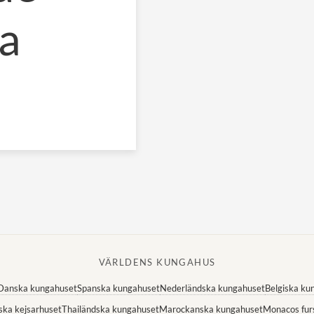
la
VÄRLDENS KUNGAHUS
Danska kungahuset
Spanska kungahuset
Nederländska kungahuset
Belgiska ku
ska kejsarhuset
Thailändska kungahuset
Marockanska kungahuset
Monacos fur