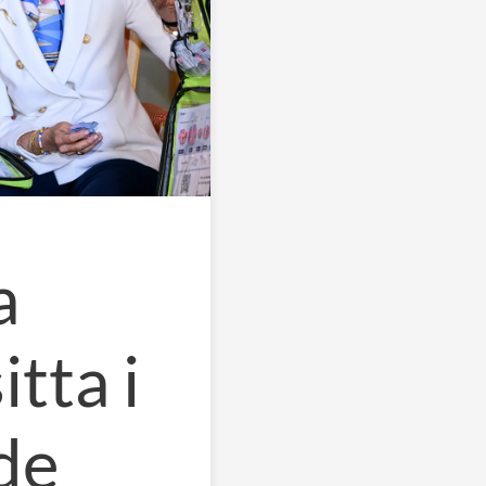
a
itta i
de