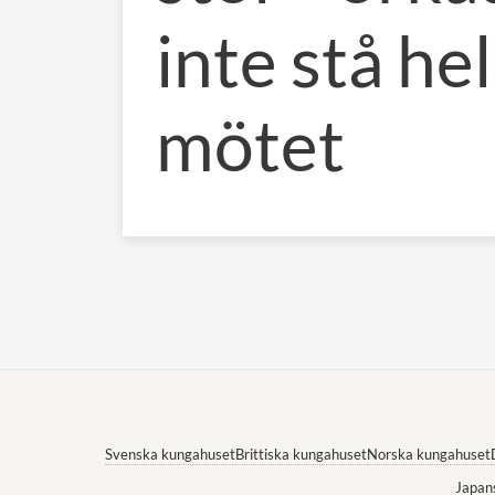
inte stå he
mötet
Svenska kungahuset
Brittiska kungahuset
Norska kungahuset
Japan