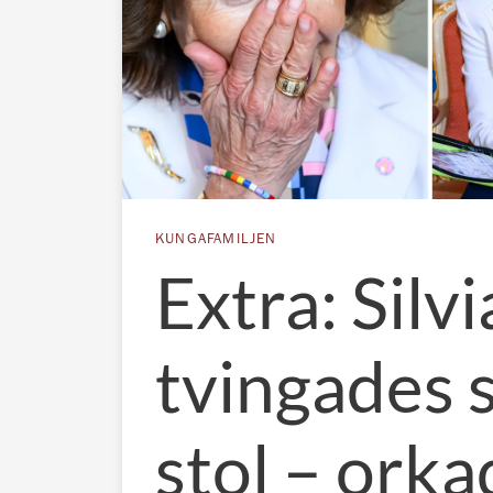
KUNGAFAMILJEN
Extra: Silvi
tvingades s
stol – orka