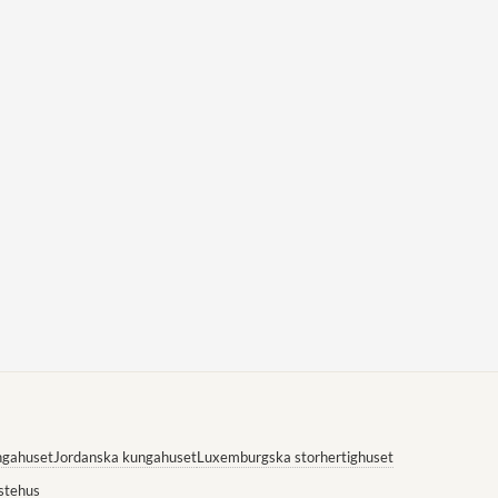
ngahuset
Jordanska kungahuset
Luxemburgska storhertighuset
stehus