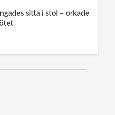
ingades sitta i stol – orkade
mötet