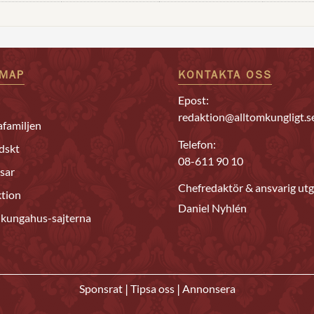
EMAP
KONTAKTA OSS
Epost:
redaktion@alltomkungligt.s
familjen
Telefon:
dskt
08-611 90 10
sar
Chefredaktör & ansvarig utg
tion
Daniel Nyhlén
 kungahus-sajterna
|
|
Sponsrat
Tipsa oss
Annonsera