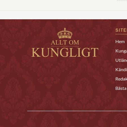
SIT
Hem
Kunga
Utlän
Kändi
Redak
Bästa