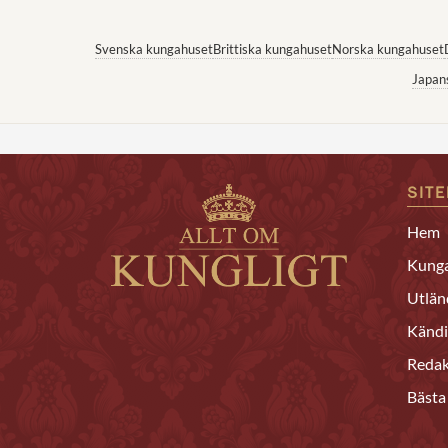
Svenska kungahuset
Brittiska kungahuset
Norska kungahuset
Japan
SIT
Hem
Kunga
Utlän
Kändi
Redak
Bästa