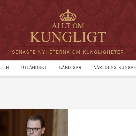
SENASTE NYHETERNA OM KUNGLIGHETER
LJEN
UTLÄNDSKT
KÄNDISAR
VÄRLDENS KUNGA