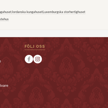
ngahuset
Jordanska kungahuset
Luxemburgska storhertighuset
stehus
FÖLJ OSS
e
ivare