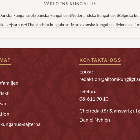
VÄRLDENS KUNGAHUS
Danska kungahuset
Spanska kungahuset
Nederländska kungahuset
Belgiska ku
ska kejsarhuset
Thailändska kungahuset
Marockanska kungahuset
Monacos fur
EMAP
KONTAKTA OSS
Epost:
redaktion@alltomkungligt.s
familjen
Telefon:
dskt
08-611 90 10
sar
Chefredaktör & ansvarig utg
tion
Daniel Nyhlén
 kungahus-sajterna