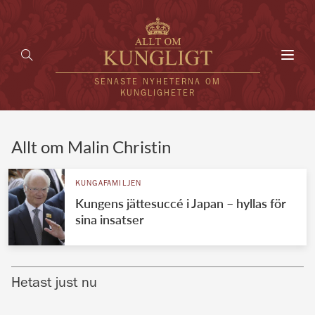
Toggl
navig
SENASTE NYHETERNA OM
KUNGLIGHETER
HEM
Allt om Malin Christin
KUNGAFAMILJEN
KUNGAFAMILJEN
Kungens jättesuccé i Japan – hyllas för
UTLÄNDSKT
sina insatser
KÄNDISAR
VÄRLDENS KUNGAHUS
Hetast just nu
Svenska kungahuset
REDAKTION
Brittiska kungahuset