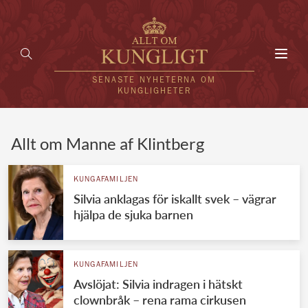
Toggl
navig
SENASTE NYHETERNA OM
KUNGLIGHETER
HEM
Allt om Manne af Klintberg
KUNGAFAMILJEN
KUNGAFAMILJEN
Silvia anklagas för iskallt svek – vägrar
UTLÄNDSKT
hjälpa de sjuka barnen
KÄNDISAR
VÄRLDENS KUNGAHUS
KUNGAFAMILJEN
Avslöjat: Silvia indragen i hätskt
Svenska kungahuset
REDAKTION
clownbråk – rena rama cirkusen
Brittiska kungahuset