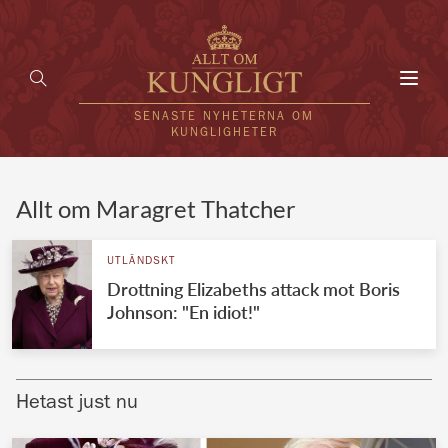
Toggl
navig
SENASTE NYHETERNA OM
KUNGLIGHETER
HEM
Allt om Maragret Thatcher
KUNGAFAMILJEN
UTLÄNDSKT
Drottning Elizabeths attack mot Boris
UTLÄNDSKT
Johnson: "En idiot!"
KÄNDISAR
VÄRLDENS KUNGAHUS
Hetast just nu
Svenska kungahuset
REDAKTION
Brittiska kungahuset