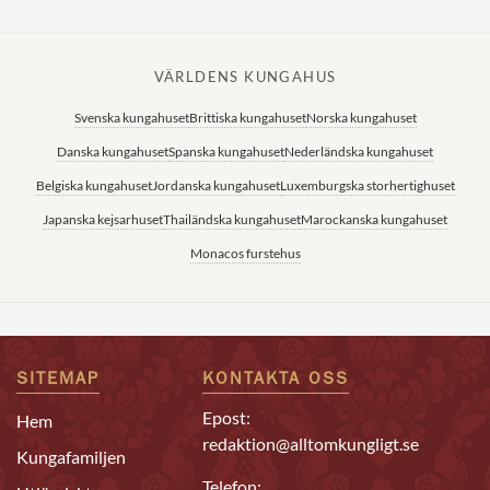
VÄRLDENS KUNGAHUS
Svenska kungahuset
Brittiska kungahuset
Norska kungahuset
Danska kungahuset
Spanska kungahuset
Nederländska kungahuset
Belgiska kungahuset
Jordanska kungahuset
Luxemburgska storhertighuset
Japanska kejsarhuset
Thailändska kungahuset
Marockanska kungahuset
Monacos furstehus
SITEMAP
KONTAKTA OSS
Epost:
Hem
redaktion@alltomkungligt.se
Kungafamiljen
Telefon: