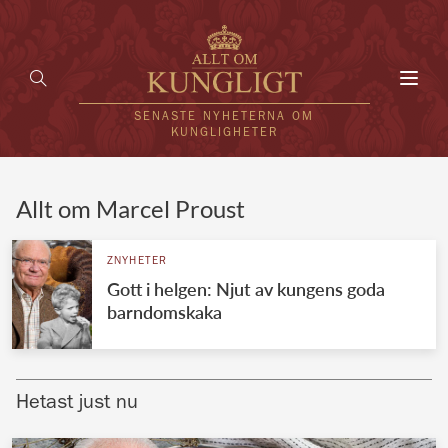
Toggl
navig
SENASTE NYHETERNA OM
KUNGLIGHETER
HEM
Allt om Marcel Proust
KUNGAFAMILJEN
ZNYHETER
Gott i helgen: Njut av kungens goda
UTLÄNDSKT
barndomskaka
KÄNDISAR
VÄRLDENS KUNGAHUS
Hetast just nu
Svenska kungahuset
REDAKTION
Brittiska kungahuset