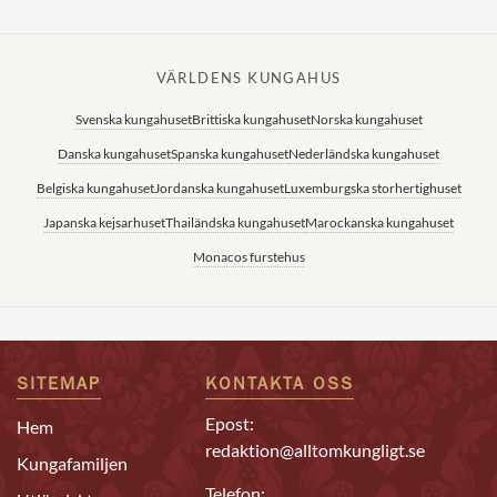
VÄRLDENS KUNGAHUS
Svenska kungahuset
Brittiska kungahuset
Norska kungahuset
Danska kungahuset
Spanska kungahuset
Nederländska kungahuset
Belgiska kungahuset
Jordanska kungahuset
Luxemburgska storhertighuset
Japanska kejsarhuset
Thailändska kungahuset
Marockanska kungahuset
Monacos furstehus
SITEMAP
KONTAKTA OSS
Epost:
Hem
redaktion@alltomkungligt.se
Kungafamiljen
Telefon: