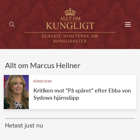
Toggl
navig
SENASTE NYHETERNA OM
KUNGLIGHETER
HEM
Allt om Marcus Hellner
KUNGAFAMILJEN
KÄNDISAR
Kritiken mot "På spåret" efter Ebba von
UTLÄNDSKT
Sydows hjärnsläpp
KÄNDISAR
VÄRLDENS KUNGAHUS
Hetast just nu
Svenska kungahuset
REDAKTION
Brittiska kungahuset