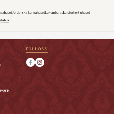
ngahuset
Jordanska kungahuset
Luxemburgska storhertighuset
stehus
FÖLJ OSS
e
ivare