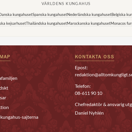
VÄRLDENS KUNGAHUS
Danska kungahuset
Spanska kungahuset
Nederländska kungahuset
Belgiska ku
ska kejsarhuset
Thailändska kungahuset
Marockanska kungahuset
Monacos fur
EMAP
KONTAKTA OSS
Epost:
redaktion@alltomkungligt.s
familjen
Telefon:
dskt
08-611 90 10
sar
Chefredaktör & ansvarig utg
tion
Daniel Nyhlén
 kungahus-sajterna