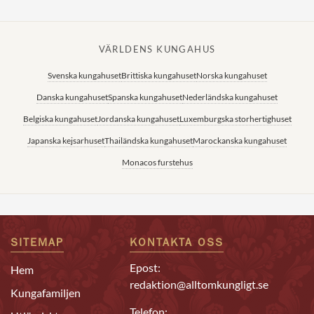
VÄRLDENS KUNGAHUS
Svenska kungahuset
Brittiska kungahuset
Norska kungahuset
Danska kungahuset
Spanska kungahuset
Nederländska kungahuset
Belgiska kungahuset
Jordanska kungahuset
Luxemburgska storhertighuset
Japanska kejsarhuset
Thailändska kungahuset
Marockanska kungahuset
Monacos furstehus
SITEMAP
KONTAKTA OSS
Epost:
Hem
redaktion@alltomkungligt.se
Kungafamiljen
Telefon: