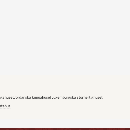
ngahuset
Jordanska kungahuset
Luxemburgska storhertighuset
stehus