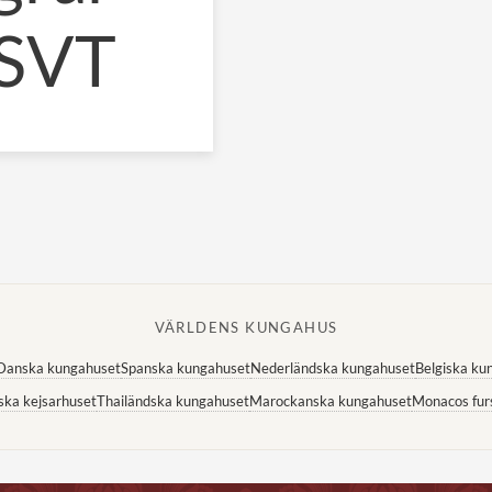
 SVT
VÄRLDENS KUNGAHUS
Danska kungahuset
Spanska kungahuset
Nederländska kungahuset
Belgiska ku
ska kejsarhuset
Thailändska kungahuset
Marockanska kungahuset
Monacos fur