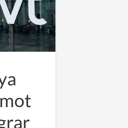
nya
 mot
grar