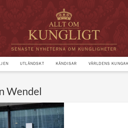
SENASTE NYHETERNA OM KUNGLIGHETER
LJEN
UTLÄNDSKT
KÄNDISAR
VÄRLDENS KUNGA
on Wendel