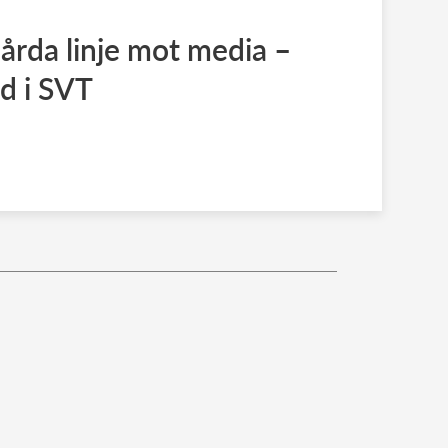
hårda linje mot media –
d i SVT