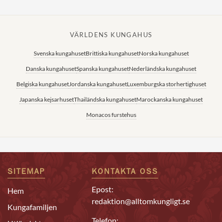
VÄRLDENS KUNGAHUS
Svenska kungahuset
Brittiska kungahuset
Norska kungahuset
Danska kungahuset
Spanska kungahuset
Nederländska kungahuset
Belgiska kungahuset
Jordanska kungahuset
Luxemburgska storhertighuset
Japanska kejsarhuset
Thailändska kungahuset
Marockanska kungahuset
Monacos furstehus
SITEMAP
KONTAKTA OSS
Epost:
Hem
redaktion@alltomkungligt.se
Kungafamiljen
Telefon: