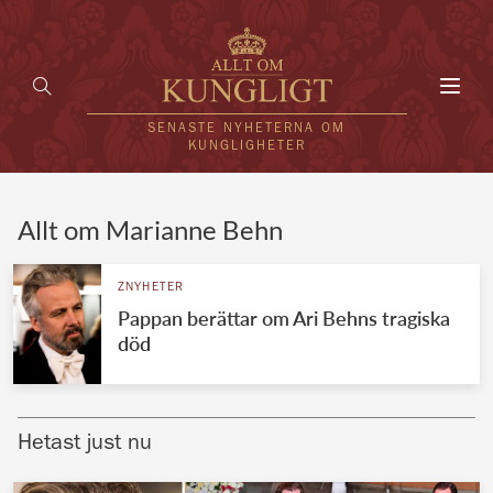
Toggl
navig
SENASTE NYHETERNA OM
KUNGLIGHETER
HEM
Allt om Marianne Behn
KUNGAFAMILJEN
ZNYHETER
Pappan berättar om Ari Behns tragiska
UTLÄNDSKT
död
KÄNDISAR
VÄRLDENS KUNGAHUS
Hetast just nu
Svenska kungahuset
REDAKTION
Brittiska kungahuset