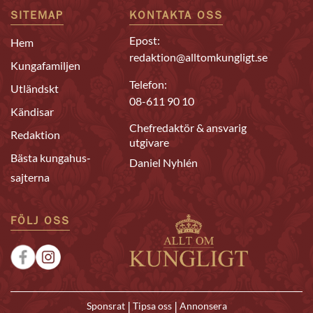
SITEMAP
KONTAKTA OSS
Epost:
Hem
redaktion@alltomkungligt.se
Kungafamiljen
Telefon:
Utländskt
08-611 90 10
Kändisar
Chefredaktör & ansvarig
Redaktion
utgivare
Bästa kungahus-
Daniel Nyhlén
sajterna
FÖLJ OSS
|
|
Sponsrat
Tipsa oss
Annonsera