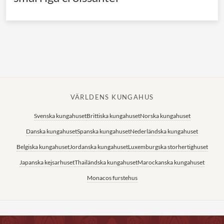
VÄRLDENS KUNGAHUS
Svenska kungahuset
Brittiska kungahuset
Norska kungahuset
Danska kungahuset
Spanska kungahuset
Nederländska kungahuset
Belgiska kungahuset
Jordanska kungahuset
Luxemburgska storhertighuset
Japanska kejsarhuset
Thailändska kungahuset
Marockanska kungahuset
Monacos furstehus