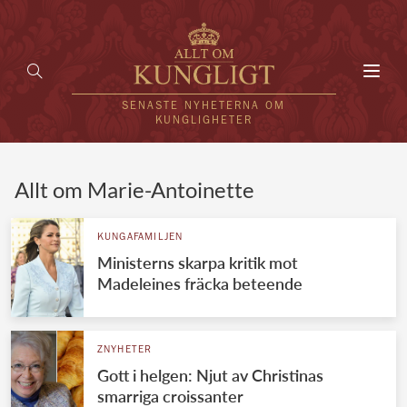
Toggl
navig
SENASTE NYHETERNA OM
KUNGLIGHETER
HEM
Allt om Marie-Antoinette
KUNGAFAMILJEN
KUNGAFAMILJEN
Ministerns skarpa kritik mot
UTLÄNDSKT
Madeleines fräcka beteende
KÄNDISAR
VÄRLDENS KUNGAHUS
ZNYHETER
Gott i helgen: Njut av Christinas
Svenska kungahuset
REDAKTION
smarriga croissanter
Brittiska kungahuset