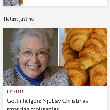
Norska kungahuset
Danska kungahuset
Hetast just nu
Spanska kungahuset
Nederländska kungahuset
Belgiska kungahuset
Jordanska kungahuset
Luxemburgska storhertighuset
Japanska kejsarhuset
Thailändska kungahuset
Marockanska kungahuset
ZNYHETER
Monacos furstehus
Gott i helgen: Njut av Christinas
smarriga croissanter