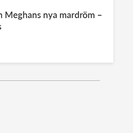
ch Meghans nya mardröm –
s