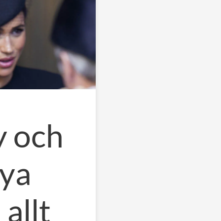
y och
ya
allt