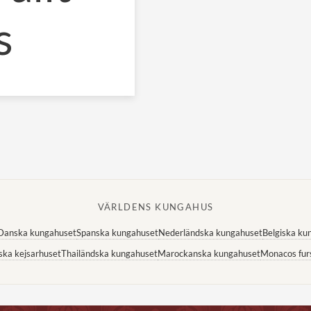
s
VÄRLDENS KUNGAHUS
Danska kungahuset
Spanska kungahuset
Nederländska kungahuset
Belgiska ku
ska kejsarhuset
Thailändska kungahuset
Marockanska kungahuset
Monacos fur