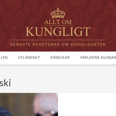
SENASTE NYHETERNA OM KUNGLIGHETER
LJEN
UTLÄNDSKT
KÄNDISAR
VÄRLDENS KUNGA
ski