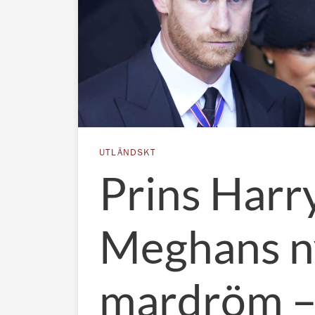
UTLÄNDSKT
Prins Harr
Meghans n
mardröm – 