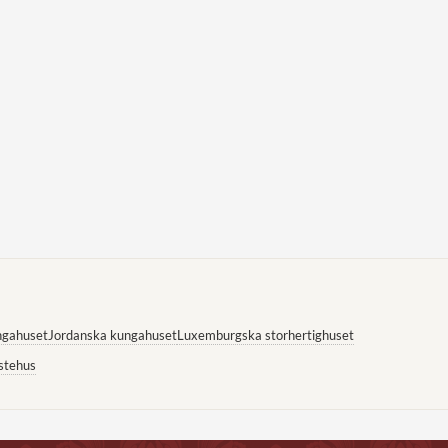
ngahuset
Jordanska kungahuset
Luxemburgska storhertighuset
stehus