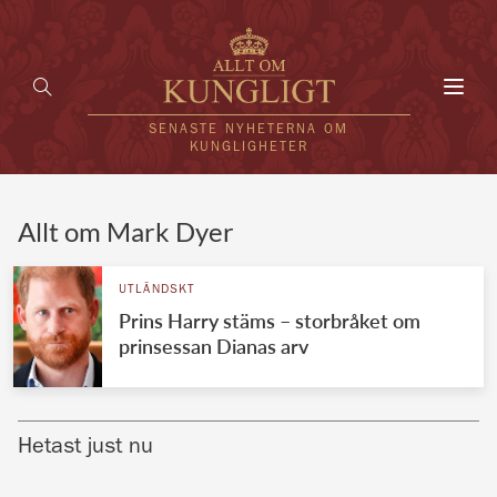
Toggl
navig
SENASTE NYHETERNA OM
KUNGLIGHETER
HEM
Allt om Mark Dyer
KUNGAFAMILJEN
UTLÄNDSKT
Prins Harry stäms – storbråket om
UTLÄNDSKT
prinsessan Dianas arv
KÄNDISAR
VÄRLDENS KUNGAHUS
Hetast just nu
Svenska kungahuset
REDAKTION
Brittiska kungahuset