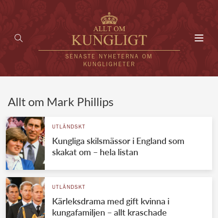
Toggl
navig
SENASTE NYHETERNA OM
KUNGLIGHETER
HEM
Allt om Mark Phillips
KUNGAFAMILJEN
UTLÄNDSKT
Kungliga skilsmässor i England som
UTLÄNDSKT
skakat om – hela listan
KÄNDISAR
VÄRLDENS KUNGAHUS
UTLÄNDSKT
Kärleksdrama med gift kvinna i
Svenska kungahuset
REDAKTION
kungafamiljen – allt kraschade
Brittiska kungahuset