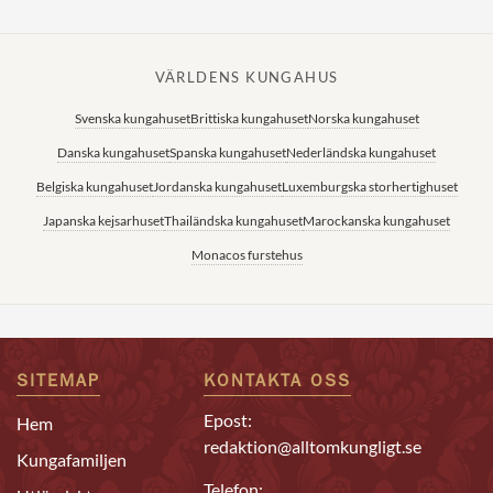
VÄRLDENS KUNGAHUS
Svenska kungahuset
Brittiska kungahuset
Norska kungahuset
Danska kungahuset
Spanska kungahuset
Nederländska kungahuset
Belgiska kungahuset
Jordanska kungahuset
Luxemburgska storhertighuset
Japanska kejsarhuset
Thailändska kungahuset
Marockanska kungahuset
Monacos furstehus
SITEMAP
KONTAKTA OSS
Epost:
Hem
redaktion@alltomkungligt.se
Kungafamiljen
Telefon: