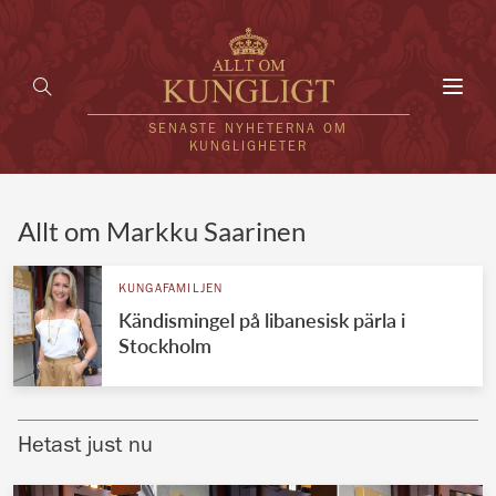
Toggl
navig
SENASTE NYHETERNA OM
KUNGLIGHETER
HEM
Allt om Markku Saarinen
KUNGAFAMILJEN
KUNGAFAMILJEN
Kändismingel på libanesisk pärla i
UTLÄNDSKT
Stockholm
KÄNDISAR
VÄRLDENS KUNGAHUS
Hetast just nu
Svenska kungahuset
REDAKTION
Brittiska kungahuset