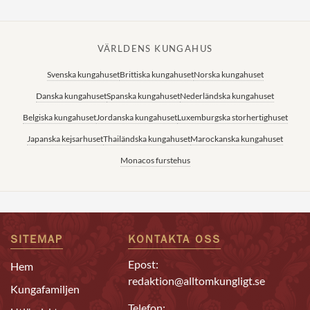
VÄRLDENS KUNGAHUS
Svenska kungahuset
Brittiska kungahuset
Norska kungahuset
Danska kungahuset
Spanska kungahuset
Nederländska kungahuset
Belgiska kungahuset
Jordanska kungahuset
Luxemburgska storhertighuset
Japanska kejsarhuset
Thailändska kungahuset
Marockanska kungahuset
Monacos furstehus
SITEMAP
KONTAKTA OSS
Epost:
Hem
redaktion@alltomkungligt.se
Kungafamiljen
Telefon: