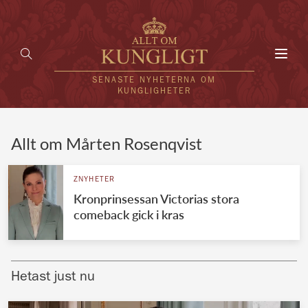
Toggl
navig
SENASTE NYHETERNA OM
KUNGLIGHETER
HEM
Allt om Mårten Rosenqvist
KUNGAFAMILJEN
ZNYHETER
Kronprinsessan Victorias stora
UTLÄNDSKT
comeback gick i kras
KÄNDISAR
VÄRLDENS KUNGAHUS
Hetast just nu
Svenska kungahuset
REDAKTION
Brittiska kungahuset