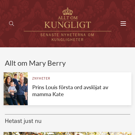
Toggl
navig
SENASTE NYHETERNA OM
KUNGLIGHETER
HEM
Allt om Mary Berry
KUNGAFAMILJEN
ZNYHETER
Prins Louis första ord avslöjat av
UTLÄNDSKT
mamma Kate
KÄNDISAR
VÄRLDENS KUNGAHUS
Hetast just nu
Svenska kungahuset
REDAKTION
Brittiska kungahuset