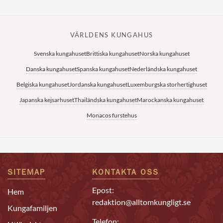
VÄRLDENS KUNGAHUS
Svenska kungahuset
Brittiska kungahuset
Norska kungahuset
Danska kungahuset
Spanska kungahuset
Nederländska kungahuset
Belgiska kungahuset
Jordanska kungahuset
Luxemburgska storhertighuset
Japanska kejsarhuset
Thailändska kungahuset
Marockanska kungahuset
Monacos furstehus
SITEMAP
KONTAKTA OSS
Epost:
Hem
redaktion@alltomkungligt.se
Kungafamiljen
Telefon: