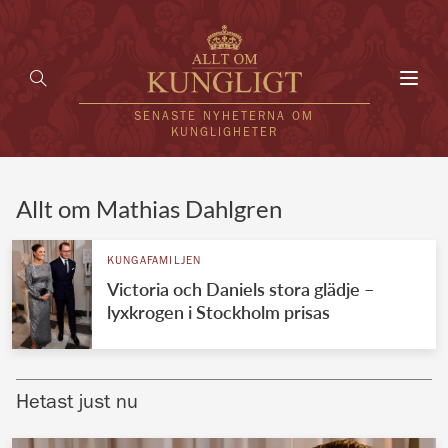
Toggl
navig
SENASTE NYHETERNA OM
KUNGLIGHETER
HEM
Allt om Mathias Dahlgren
KUNGAFAMILJEN
KUNGAFAMILJEN
Victoria och Daniels stora glädje –
UTLÄNDSKT
lyxkrogen i Stockholm prisas
KÄNDISAR
VÄRLDENS KUNGAHUS
Hetast just nu
Svenska kungahuset
REDAKTION
Brittiska kungahuset