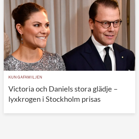
Norska kungahuset
Danska kungahuset
Spanska kungahuset
Nederländska kungahuset
Belgiska kungahuset
Jordanska kungahuset
Luxemburgska storhertighuset
KUNGAFAMILJEN
Japanska kejsarhuset
Victoria och Daniels stora glädje –
lyxkrogen i Stockholm prisas
Thailändska kungahuset
Marockanska kungahuset
Monacos furstehus