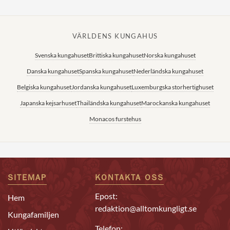
VÄRLDENS KUNGAHUS
Svenska kungahuset
Brittiska kungahuset
Norska kungahuset
Danska kungahuset
Spanska kungahuset
Nederländska kungahuset
Belgiska kungahuset
Jordanska kungahuset
Luxemburgska storhertighuset
Japanska kejsarhuset
Thailändska kungahuset
Marockanska kungahuset
Monacos furstehus
SITEMAP
KONTAKTA OSS
Epost:
Hem
redaktion@alltomkungligt.se
Kungafamiljen
Telefon: