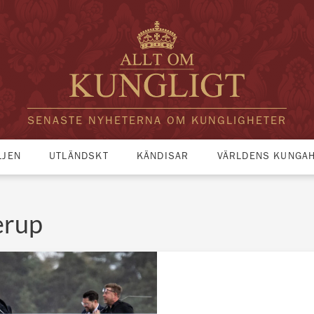
SENASTE NYHETERNA OM KUNGLIGHETER
LJEN
UTLÄNDSKT
KÄNDISAR
VÄRLDENS KUNGA
erup