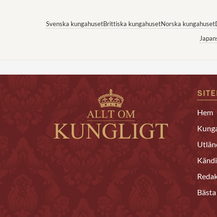
Svenska kungahuset
Brittiska kungahuset
Norska kungahuset
Japan
SIT
Hem
Kunga
Utlän
Kändi
Redak
Bästa