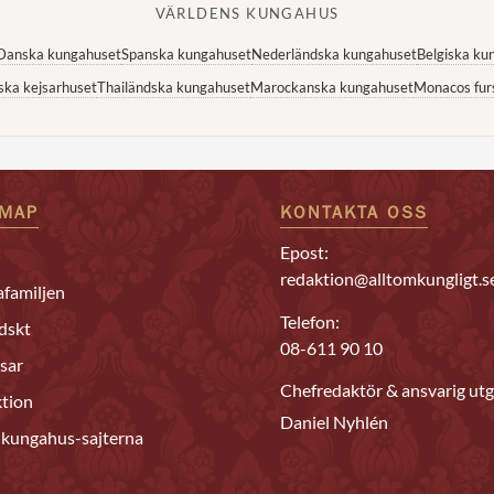
VÄRLDENS KUNGAHUS
Danska kungahuset
Spanska kungahuset
Nederländska kungahuset
Belgiska ku
ska kejsarhuset
Thailändska kungahuset
Marockanska kungahuset
Monacos fur
EMAP
KONTAKTA OSS
Epost:
redaktion@alltomkungligt.s
familjen
Telefon:
dskt
08-611 90 10
sar
Chefredaktör & ansvarig utg
tion
Daniel Nyhlén
 kungahus-sajterna