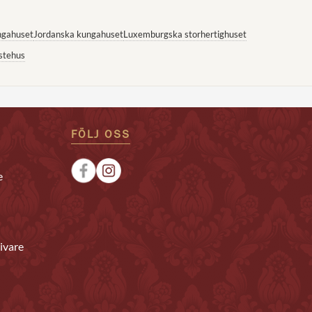
ngahuset
Jordanska kungahuset
Luxemburgska storhertighuset
stehus
FÖLJ OSS
e
ivare