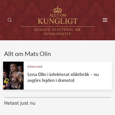
Toggl
navig
SENASTE NYHETERNA OM
KUNGLIGHETER
HEM
Allt om Mats Olin
KUNGAFAMILJEN
KÄNDISAR
Lena Olin i infekterat släktbråk – nu
UTLÄNDSKT
avgörs fejden i domstol
KÄNDISAR
VÄRLDENS KUNGAHUS
Hetast just nu
Svenska kungahuset
REDAKTION
Brittiska kungahuset