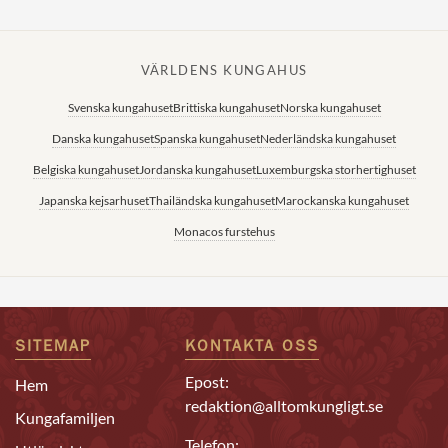
VÄRLDENS KUNGAHUS
Svenska kungahuset
Brittiska kungahuset
Norska kungahuset
Danska kungahuset
Spanska kungahuset
Nederländska kungahuset
Belgiska kungahuset
Jordanska kungahuset
Luxemburgska storhertighuset
Japanska kejsarhuset
Thailändska kungahuset
Marockanska kungahuset
Monacos furstehus
SITEMAP
KONTAKTA OSS
Epost:
Hem
redaktion@alltomkungligt.se
Kungafamiljen
Telefon: