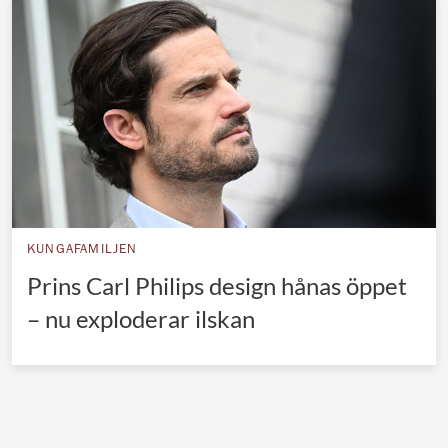
Norska kungahuset
Danska kungahuset
Spanska kungahuset
Nederländska kungahuset
Belgiska kungahuset
Jordanska kungahuset
Luxemburgska storhertighuset
KUNGAFAMILJEN
Japanska kejsarhuset
Prins Carl Philips design hånas öppet
– nu exploderar ilskan
Thailändska kungahuset
Marockanska kungahuset
Monacos furstehus