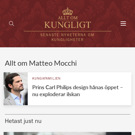
Toggl
navig
SENASTE NYHETERNA OM
KUNGLIGHETER
HEM
Allt om Matteo Mocchi
KUNGAFAMILJEN
KUNGAFAMILJEN
Prins Carl Philips design hånas öppet –
UTLÄNDSKT
nu exploderar ilskan
KÄNDISAR
VÄRLDENS KUNGAHUS
Hetast just nu
Svenska kungahuset
REDAKTION
Brittiska kungahuset