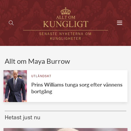
Toggl
navig
SENASTE NYHETERNA OM
KUNGLIGHETER
HEM
Allt om Maya Burrow
KUNGAFAMILJEN
UTLÄNDSKT
Prins Williams tunga sorg efter vännens
UTLÄNDSKT
bortgång
KÄNDISAR
VÄRLDENS KUNGAHUS
Hetast just nu
Svenska kungahuset
REDAKTION
Brittiska kungahuset