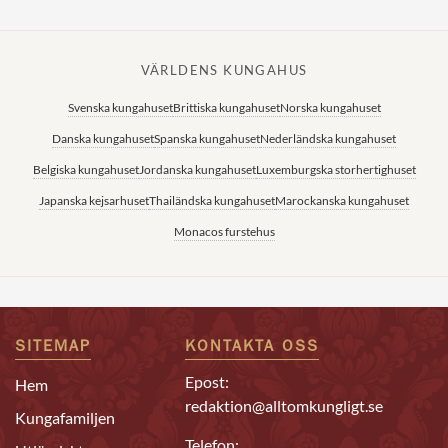
VÄRLDENS KUNGAHUS
Svenska kungahuset
Brittiska kungahuset
Norska kungahuset
Danska kungahuset
Spanska kungahuset
Nederländska kungahuset
Belgiska kungahuset
Jordanska kungahuset
Luxemburgska storhertighuset
Japanska kejsarhuset
Thailändska kungahuset
Marockanska kungahuset
Monacos furstehus
SITEMAP
KONTAKTA OSS
Epost:
Hem
redaktion@alltomkungligt.se
Kungafamiljen
Telefon: