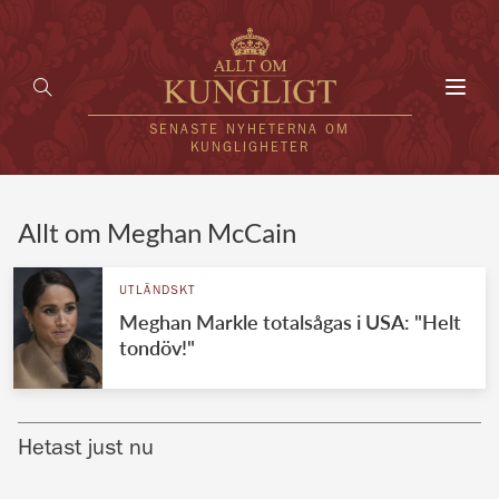
Toggl
navig
SENASTE NYHETERNA OM
KUNGLIGHETER
HEM
Allt om Meghan McCain
KUNGAFAMILJEN
UTLÄNDSKT
Meghan Markle totalsågas i USA: "Helt
UTLÄNDSKT
tondöv!"
KÄNDISAR
VÄRLDENS KUNGAHUS
Hetast just nu
Svenska kungahuset
REDAKTION
Brittiska kungahuset