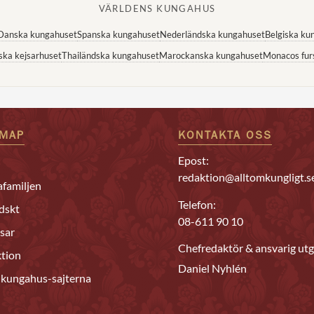
VÄRLDENS KUNGAHUS
Danska kungahuset
Spanska kungahuset
Nederländska kungahuset
Belgiska ku
ska kejsarhuset
Thailändska kungahuset
Marockanska kungahuset
Monacos fur
EMAP
KONTAKTA OSS
Epost:
redaktion@alltomkungligt.s
familjen
Telefon:
dskt
08-611 90 10
sar
Chefredaktör & ansvarig utg
tion
Daniel Nyhlén
 kungahus-sajterna