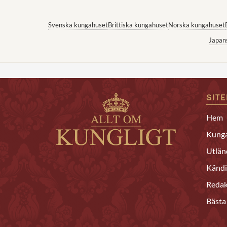
Svenska kungahuset
Brittiska kungahuset
Norska kungahuset
Japan
SIT
Hem
Kunga
Utlän
Kändi
Redak
Bästa