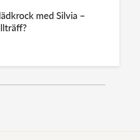
ädkrock med Silvia –
llträff?