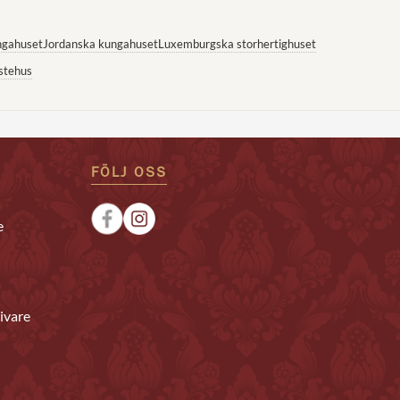
ngahuset
Jordanska kungahuset
Luxemburgska storhertighuset
stehus
FÖLJ OSS
e
ivare