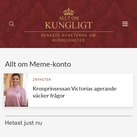
Toggl
navig
SENASTE NYHETERNA OM
KUNGLIGHETER
HEM
Allt om Meme-konto
KUNGAFAMILJEN
ZNYHETER
Kronprinsessan Victorias agerande
UTLÄNDSKT
väcker frågor
KÄNDISAR
VÄRLDENS KUNGAHUS
Hetast just nu
Svenska kungahuset
REDAKTION
Brittiska kungahuset