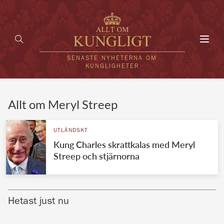
Toggl
navig
SENASTE NYHETERNA OM
KUNGLIGHETER
HEM
Allt om Meryl Streep
KUNGAFAMILJEN
UTLÄNDSKT
Kung Charles skrattkalas med Meryl
UTLÄNDSKT
Streep och stjärnorna
KÄNDISAR
VÄRLDENS KUNGAHUS
Hetast just nu
Svenska kungahuset
REDAKTION
Brittiska kungahuset