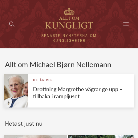
Toggl
navig
SENASTE NYHETERNA OM
KUNGLIGHETER
HEM
Allt om Michael Bjørn Nellemann
KUNGAFAMILJEN
UTLÄNDSKT
Drottning Margrethe vägrar ge upp –
UTLÄNDSKT
tillbaka i rampljuset
KÄNDISAR
VÄRLDENS KUNGAHUS
Hetast just nu
Svenska kungahuset
REDAKTION
Brittiska kungahuset