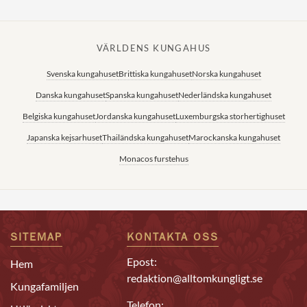
VÄRLDENS KUNGAHUS
Svenska kungahuset
Brittiska kungahuset
Norska kungahuset
Danska kungahuset
Spanska kungahuset
Nederländska kungahuset
Belgiska kungahuset
Jordanska kungahuset
Luxemburgska storhertighuset
Japanska kejsarhuset
Thailändska kungahuset
Marockanska kungahuset
Monacos furstehus
SITEMAP
KONTAKTA OSS
Epost:
Hem
redaktion@alltomkungligt.se
Kungafamiljen
Telefon: