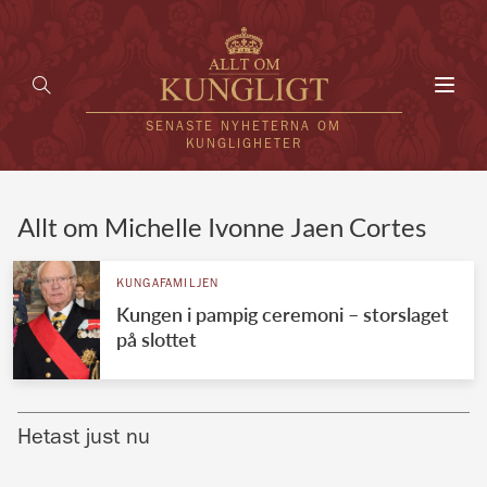
Toggl
navig
SENASTE NYHETERNA OM
KUNGLIGHETER
HEM
Allt om Michelle Ivonne Jaen Cortes
KUNGAFAMILJEN
KUNGAFAMILJEN
Kungen i pampig ceremoni – storslaget
UTLÄNDSKT
på slottet
KÄNDISAR
VÄRLDENS KUNGAHUS
Hetast just nu
Svenska kungahuset
REDAKTION
Brittiska kungahuset