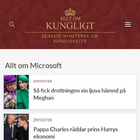
Toggl
navig
SENASTE NYHETERNA OM
KUNGLIGHETER
HEM
Allt om Microsoft
KUNGAFAMILJEN
ZNYHETER
Så fick drottningen sin ljuva hämnd på
UTLÄNDSKT
Meghan
KÄNDISAR
VÄRLDENS KUNGAHUS
ZNYHETER
Pappa Charles räddar prins Harrys
Svenska kungahuset
REDAKTION
ekonomi
Brittiska kungahuset