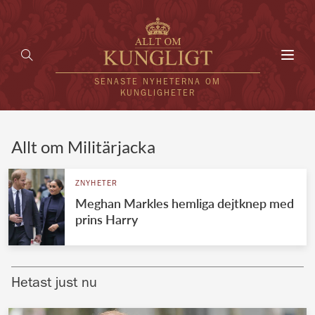
Toggl
navig
SENASTE NYHETERNA OM
KUNGLIGHETER
HEM
Allt om Militärjacka
KUNGAFAMILJEN
ZNYHETER
Meghan Markles hemliga dejtknep med
UTLÄNDSKT
prins Harry
KÄNDISAR
VÄRLDENS KUNGAHUS
Hetast just nu
Svenska kungahuset
REDAKTION
Brittiska kungahuset