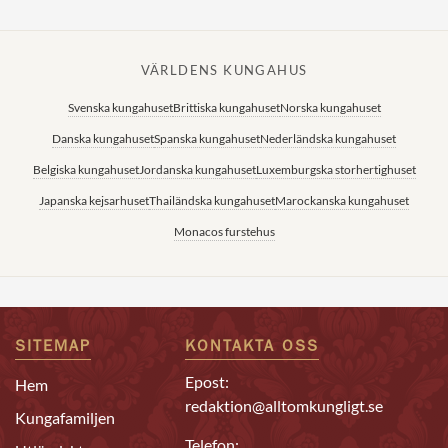
VÄRLDENS KUNGAHUS
Svenska kungahuset
Brittiska kungahuset
Norska kungahuset
Danska kungahuset
Spanska kungahuset
Nederländska kungahuset
Belgiska kungahuset
Jordanska kungahuset
Luxemburgska storhertighuset
Japanska kejsarhuset
Thailändska kungahuset
Marockanska kungahuset
Monacos furstehus
SITEMAP
KONTAKTA OSS
Epost:
Hem
redaktion@alltomkungligt.se
Kungafamiljen
Telefon: