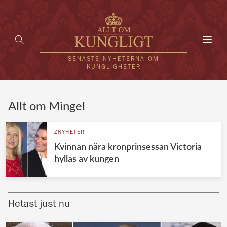
Toggl
navig
SENASTE NYHETERNA OM
KUNGLIGHETER
HEM
Allt om Mingel
KUNGAFAMILJEN
ZNYHETER
Kvinnan nära kronprinsessan Victoria
UTLÄNDSKT
hyllas av kungen
KÄNDISAR
VÄRLDENS KUNGAHUS
Hetast just nu
Svenska kungahuset
REDAKTION
Brittiska kungahuset