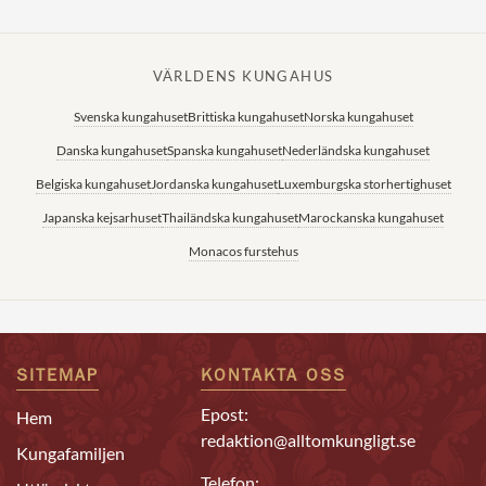
VÄRLDENS KUNGAHUS
Svenska kungahuset
Brittiska kungahuset
Norska kungahuset
Danska kungahuset
Spanska kungahuset
Nederländska kungahuset
Belgiska kungahuset
Jordanska kungahuset
Luxemburgska storhertighuset
Japanska kejsarhuset
Thailändska kungahuset
Marockanska kungahuset
Monacos furstehus
SITEMAP
KONTAKTA OSS
Epost:
Hem
redaktion@alltomkungligt.se
Kungafamiljen
Telefon: