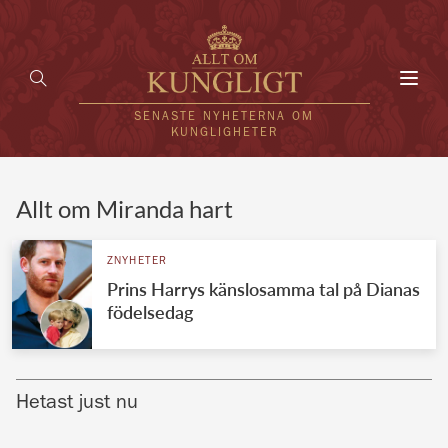
Toggl
navig
SENASTE NYHETERNA OM
KUNGLIGHETER
HEM
Allt om Miranda hart
KUNGAFAMILJEN
ZNYHETER
Prins Harrys känslosamma tal på Dianas
UTLÄNDSKT
födelsedag
KÄNDISAR
VÄRLDENS KUNGAHUS
Hetast just nu
Svenska kungahuset
REDAKTION
Brittiska kungahuset