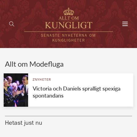
Toggl
navig
SENASTE NYHETERNA OM
KUNGLIGHETER
HEM
Allt om Modefluga
KUNGAFAMILJEN
ZNYHETER
Victoria och Daniels spralligt spexiga
UTLÄNDSKT
spontandans
KÄNDISAR
VÄRLDENS KUNGAHUS
Hetast just nu
Svenska kungahuset
REDAKTION
Brittiska kungahuset